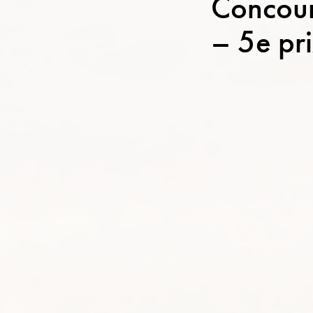
Concour
– 5e pr