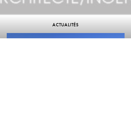
ACTUALITÉS
Groupe scolaire En Sauvy à Lancy
6 mai 2026
Appel d’offres de la Ville de Lancy remporté par architech
pour le mandat de rénovation, de régénération et de
transformation du groupe scolaire En Sauvy à Lancy.